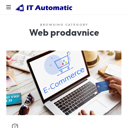
IT
AUTOMATIC
Smart
BROWSING CATEGORY
Solutions
Web prodavnice
That
Move
Business
Forward