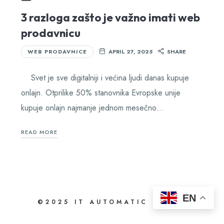
3 razloga zašto je važno imati web
prodavnicu
WEB PRODAVNICE
APRIL 27, 2025
SHARE
Svet je sve digitalniji i većina ljudi danas kupuje
onlajn. Otprilike 50% stanovnika Evropske unije
kupuje onlajn najmanje jednom mesečno…
READ MORE
EN
©2025 IT AUTOMATIC D.O.O.